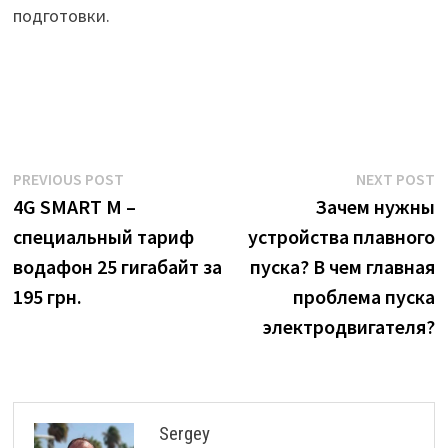
подготовки.
Post
Previous
N
PREVIOUS POST
NEXT POST
post:
p
4G SMART M –
Зачем нужны
navigation
специальный тариф
устройства плавного
водафон 25 гигабайт за
пуска? В чем главная
195 грн.
проблема пуска
электродвигателя?
Sergey