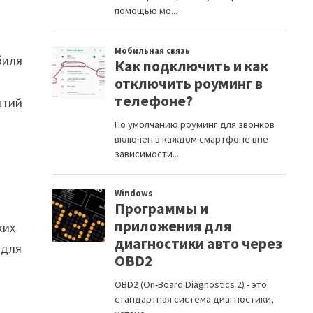
биля
ытий
ких
 для