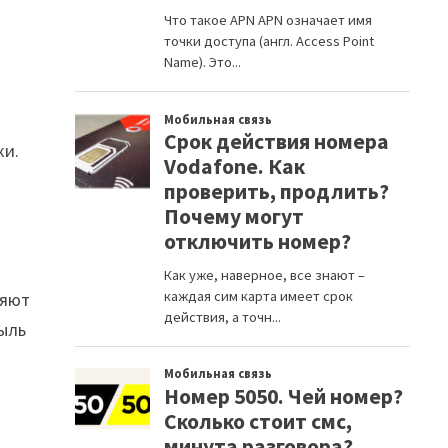
ки.
ляют
ыль