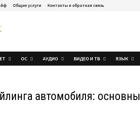
айф
Общие услуги
Контакты и обратная связь
ЕТ
ОС
АУДИО
ВИДЕО И ТВ
ЯЗЫК
ейлинга автомобиля: основн