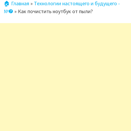
🏠 Главная
»
Технологии настоящего и будущего -
№❼
»
Как почистить ноутбук от пыли?