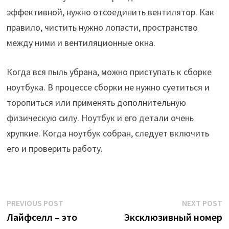
эффективной, нужно отсоединить вентилятор. Как
правило, чистить нужно лопасти, пространство
между ними и вентиляционные окна.
Когда вся пыль убрана, можно приступать к сборке
ноутбука. В процессе сборки не нужно суетиться и
торопиться или применять дополнительную
физическую силу. Ноутбук и его детали очень
хрупкие. Когда ноутбук собран, следует включить
его и проверить работу.
Post
Previous
N
PREVIOUS POST
NEXT POST
post:
p
Лайфселл – это
Эксклюзивный номер
navigation