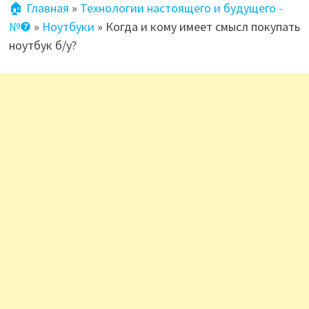
🏠 Главная
»
Технологии настоящего и будущего -
№❼
»
Ноутбуки
»
Когда и кому имеет смысл покупать
ноутбук б/у?