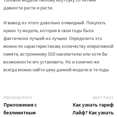
давности расти и расти.
И вывод из этого довольно очевидный. Покупать
нужно ту модель, которая в свои годы была
фактически лучшей из лучших. Определить это
можно по характеристикам, количеству оперативной
памяти, встроенному SSD накопителю или хотя бы
возможности его установить. Но и конечно же
всегда можно найти цену данной модели в те годы.
Post
Previous
N
PREVIOUS POST
NEXT POST
post:
p
Приложения с
Как узнать тариф
navigation
безлимитным
Лайф? Как узнать