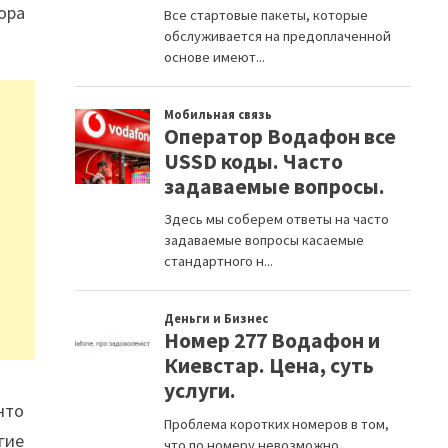
ора
что
гие