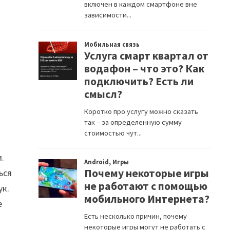
.
ься
ук.
е