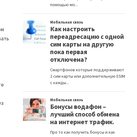
ом
зать
те
ез