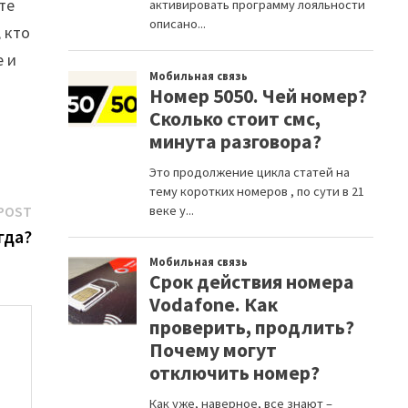
те
 кто
е и
Next
POST
post:
гда?