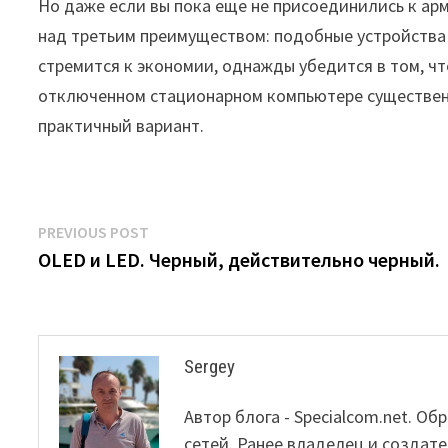
Но даже если вы пока еще не присоединились к а
над третьим преимуществом: подобные устройства
стремится к экономии, однажды убедится в том, чт
отключенном стационарном компьютере существенн
практичный вариант.
Post
Previous
PREVIOUS POST
post:
OLED и LED. Черный, действительно черный.
navigation
Sergey
Автор блога - Specialcom.net. 
сетей. Ранее владелец и создате