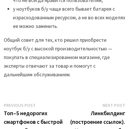
что не всегда нравится пользователям;
у ноутбуков б/у чаще всего бывает батарея с
израсходованным ресурсом, а не во всех моделях
ее можно заменить.
Общий совет для тех, кто решил приобрести
ноутбук б/у с высокой производительностью —
покупать в специализированном магазине, где
эксперты отвечают за товар и помогут с
дальнейшим обслуживанием.
Post
Previous
N
PREVIOUS POST
NEXT POST
post:
p
Топ–5 недорогих
Линкбилдинг
navigation
смартфонов с быстрой
(построение ссылок).