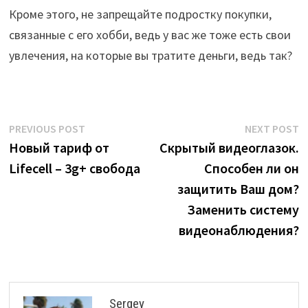
Кроме этого, не запрещайте подростку покупки,
связанные с его хобби, ведь у вас же тоже есть свои
увлечения, на которые вы тратите деньги, ведь так?
Post
Previous
N
PREVIOUS POST
NEXT POST
post:
p
Новый тариф от
Скрытый видеоглазок.
navigation
Lifecell – 3g+ свобода
Способен ли он
защитить Ваш дом?
Заменить систему
видеонаблюдения?
Sergey