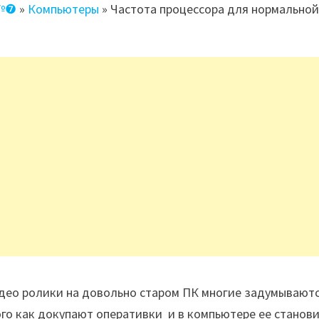
 №❼
»
Компьютеры
»
Частота процессора для нормально
идео ролики на довольно старом ПК многие задумывают
ого как докупают оперативки и в компьютере ее станов