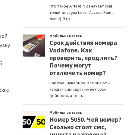
кой
узку
Б
080p