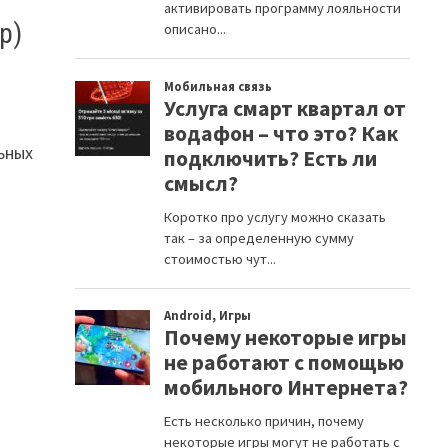
p)
ьных