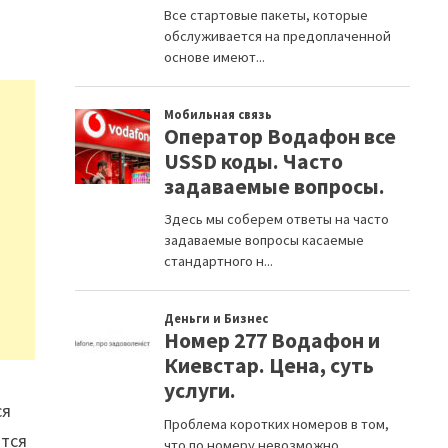
й
ся
ится