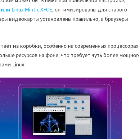
ссором может быть ниже при правильной настройке,
 или Linux Mint с XFCE
, оптимизированы для старого
еры видеокарты установлены правильно, а браузеры
ает из коробки, особенно на современных процессорах
льше ресурсов на фоне, что требует чуть более мощног
ами Linux.