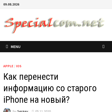
09.08.2026
MENU
APPLE
/
IOS
Как перенести
информацию со старого
iPhone на новый?
by
Sergey
05.11.2020