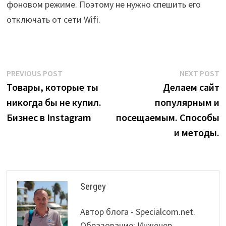
фоновом режиме. Поэтому не нужно спешить его
отключать от сети Wifi.
Post
Previous
N
PREVIOUS POST
NEXT POST
post:
p
Товары, которые ты
Делаем сайт
navigation
никогда бы не купил.
популярным и
Бизнес в Instagram
посещаемым. Способы
и методы.
Sergey
Автор блога - Specialcom.net.
Образование: Инженер