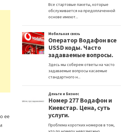
о ее
и