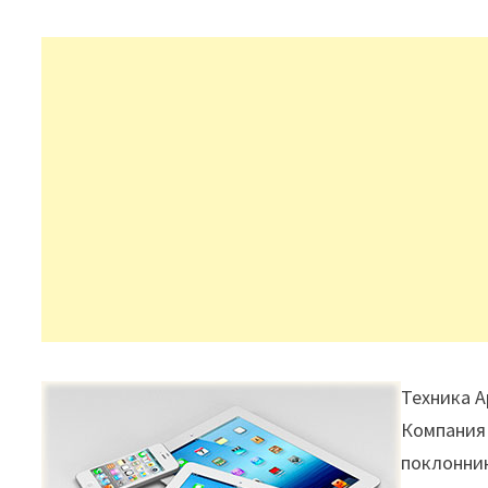
Техника A
Компания 
поклонник