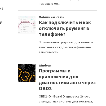
ка.
ой