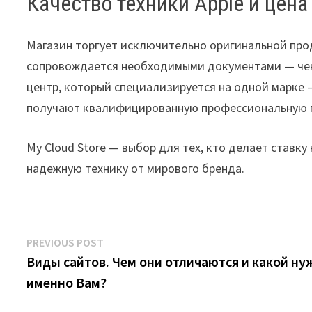
Качество техники Apple и цена
Магазин торгует исключительно оригинальной проду
сопровождается необходимыми документами — чеко
центр, который специализируется на одной марке 
получают квалифицированную профессиональную 
My Cloud Store — выбор для тех, кто делает ставку
надежную технику от мирового бренда.
Post
Previous
PREVIOUS POST
post:
Виды сайтов. Чем они отличаются и какой ну
navigation
именно Вам?