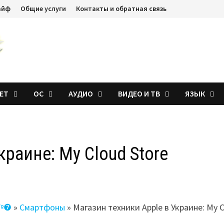
айф
Общие услуги
Контакты и обратная связь
ЕТ
ОС
АУДИО
ВИДЕО И ТВ
ЯЗЫК
краине: My Cloud Store
 №❼
»
Смартфоны
»
Магазин техники Apple в Украине: My 