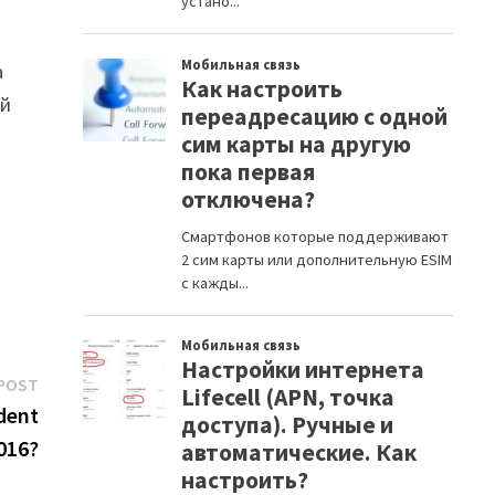
а
ый
Next
POST
post:
dent
016?