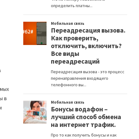
з
амых
ы в
м