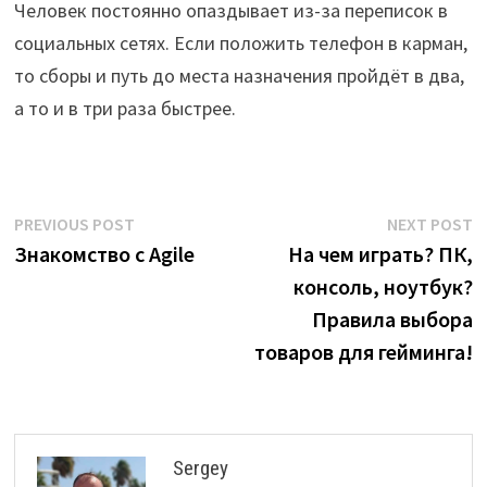
Человек постоянно опаздывает из-за переписок в
социальных сетях. Если положить телефон в карман,
то сборы и путь до места назначения пройдёт в два,
а то и в три раза быстрее.
Post
Previous
N
PREVIOUS POST
NEXT POST
post:
p
Знакомство с Agile
На чем играть? ПК,
navigation
консоль, ноутбук?
Правила выбора
товаров для гейминга!
Sergey