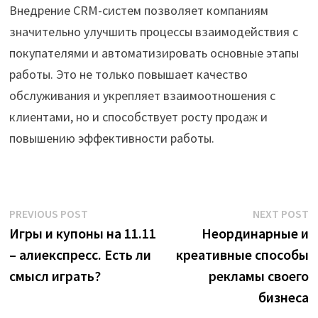
Внедрение CRM-систем позволяет компаниям
значительно улучшить процессы взаимодействия с
покупателями и автоматизировать основные этапы
работы. Это не только повышает качество
обслуживания и укрепляет взаимоотношения с
клиентами, но и способствует росту продаж и
повышению эффективности работы.
Post
Previous
N
PREVIOUS POST
NEXT POST
post:
p
Игры и купоны на 11.11
Неординарные и
navigation
– алиекспресс. Есть ли
креативные способы
смысл играть?
рекламы своего
бизнеса