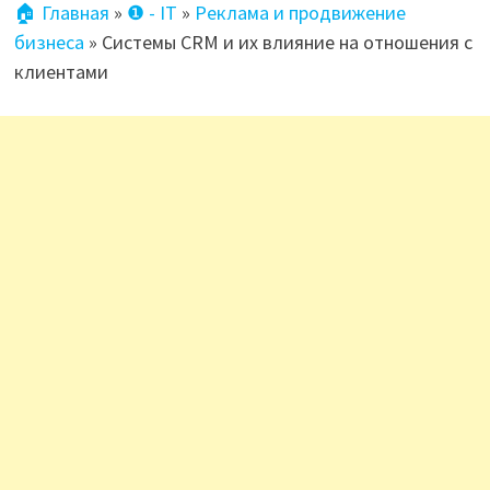
🏠 Главная
»
❶ - IT
»
Реклама и продвижение
бизнеса
»
Системы CRM и их влияние на отношения с
клиентами