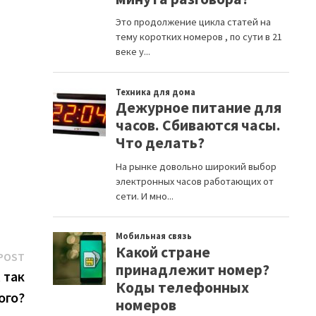
Next
POST
post:
 так
ого?