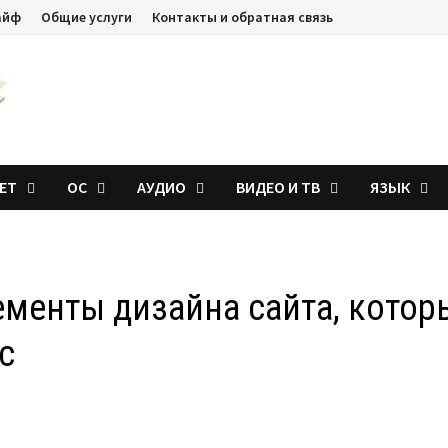
айф
Общие услуги
Контакты и обратная связь
ЕТ
ОС
АУДИО
ВИДЕО И ТВ
ЯЗЫК
ементы дизайна сайта, котор
с