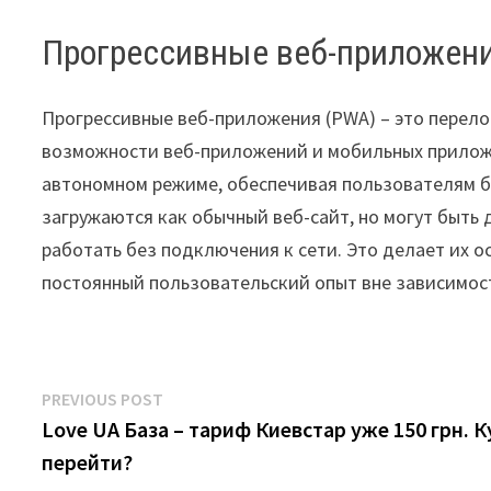
Прогрессивные веб-приложен
Прогрессивные веб-приложения (PWA) – это перел
возможности веб-приложений и мобильных приложе
автономном режиме, обеспечивая пользователям б
загружаются как обычный веб-сайт, но могут быть
работать без подключения к сети. Это делает их 
постоянный пользовательский опыт вне зависимост
Post
Previous
PREVIOUS POST
post:
Love UA База – тариф Киевстар уже 150 грн. 
navigation
перейти?