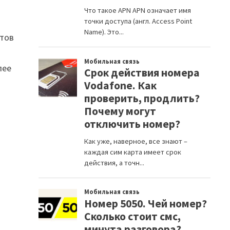
етов
лее