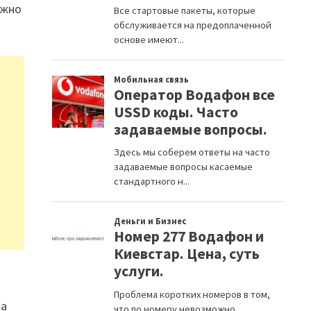
ужно
на