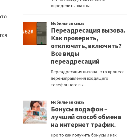
это
тся