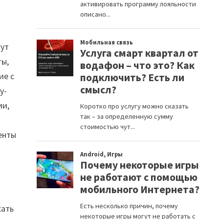
гут
ты,
ие с
у-
ии,
енты
жать