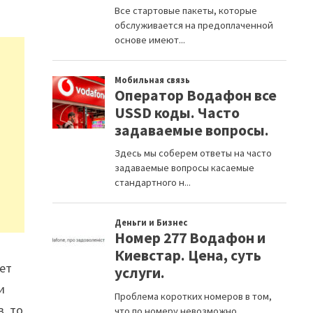
жет
и
, то