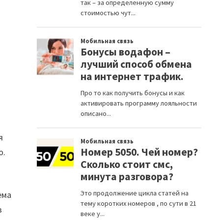
я
ю.
ема
з