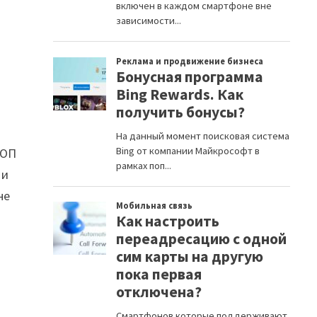
ТОП
 и
не