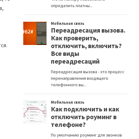
в,
ся.