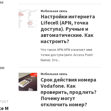
ме
чем
Next
POST
post:
ce M