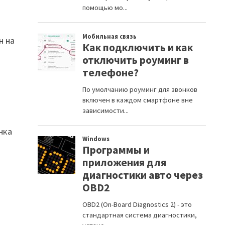
н на
нка