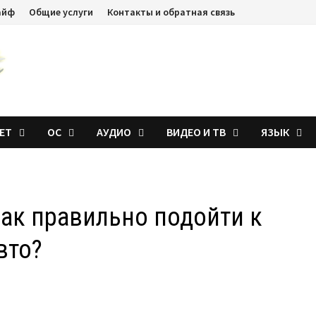
айф
Общие услуги
Контакты и обратная связь
ЕТ
ОС
АУДИО
ВИДЕО И ТВ
ЯЗЫК
ак правильно подойти к
вто?