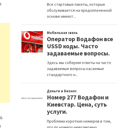
о
ю.
е