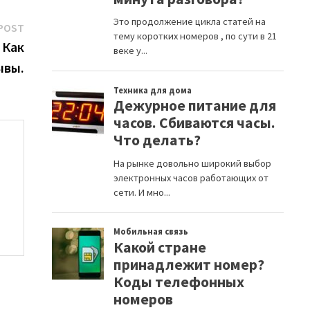
Next
POST
post:
 Как
ывы.