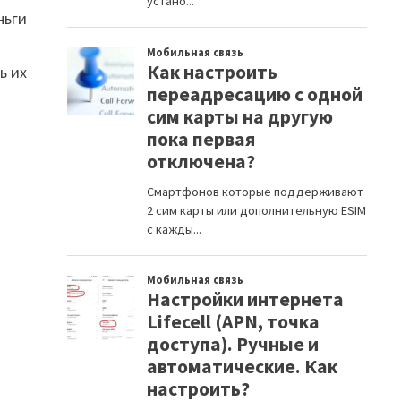
ньги
ь их