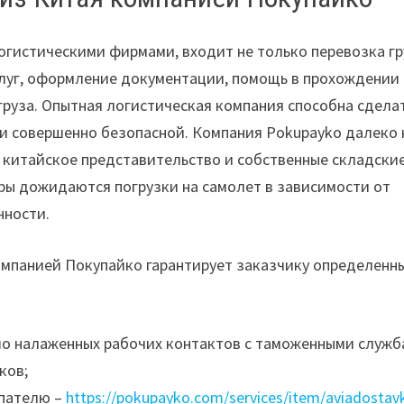
логистическими фирмами, входит не только перевозка гр
услуг, оформление документации, помощь в прохождении
руза. Опытная логистическая компания способна сдела
 и совершенно безопасной. Компания Pokupayko далеко 
ь китайское представительство и собственные складски
ры дожидаются погрузки на самолет в зависимости от
нности.
омпанией Покупайко гарантирует заказчику определенн
шо налаженных рабочих контактов с таможенными служб
ков;
упателю –
https://pokupayko.com/services/item/aviadostav