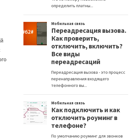
ай
с
ого