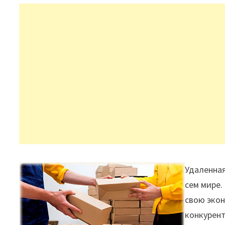
Удаленная
сем мире.
свою эко
конкурент