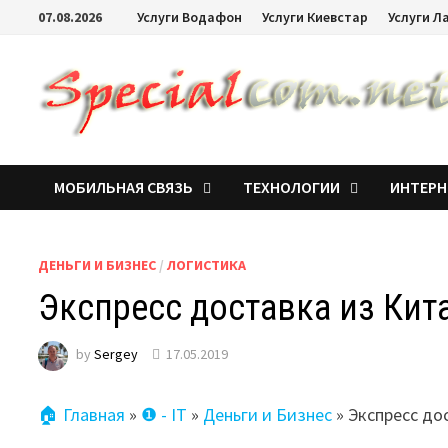
07.08.2026
Услуги Водафон
Услуги Киевстар
Услуги Л
МОБИЛЬНАЯ СВЯЗЬ
ТЕХНОЛОГИИ
ИНТЕРН
ДЕНЬГИ И БИЗНЕС
/
ЛОГИСТИКА
Экспресс доставка из Кит
by
Sergey
17.05.2019
🏠 Главная
»
❶ - IT
»
Деньги и Бизнес
»
Экспресс до