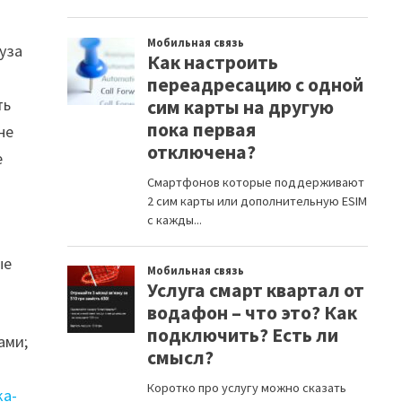
уза
ть
не
е
ые
ами;
ka-