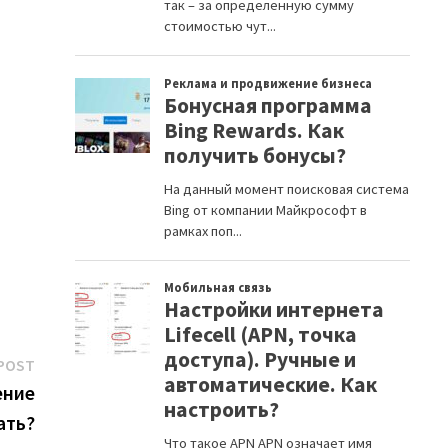
Next
POST
post:
ение
ать?