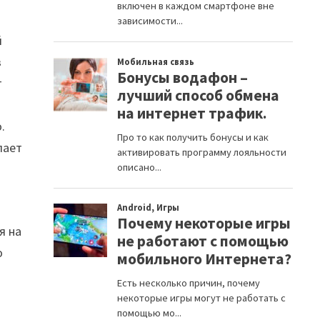
й
з
т
.
лает
я на
о