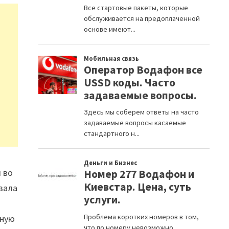
 во
овала
ьную