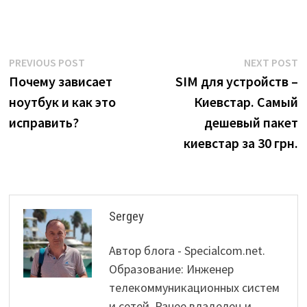
Post
Previous
N
PREVIOUS POST
NEXT POST
post:
p
Почему зависает
SIM для устройств –
navigation
ноутбук и как это
Киевстар. Самый
исправить?
дешевый пакет
киевстар за 30 грн.
Sergey
Автор блога - Specialcom.net.
Образование: Инженер
телекоммуникационных систем
и сетей. Ранее владелец и