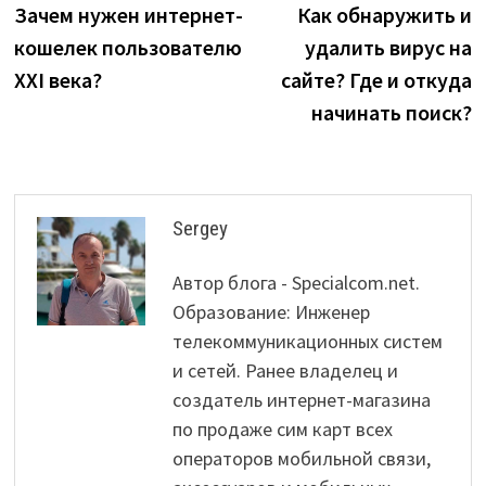
post:
p
Зачем нужен интернет-
Как обнаружить и
navigation
кошелек пользователю
удалить вирус на
XXI века?
сайте? Где и откуда
начинать поиск?
Sergey
Автор блога - Specialcom.net.
Образование: Инженер
телекоммуникационных систем
и сетей. Ранее владелец и
создатель интернет-магазина
по продаже сим карт всех
операторов мобильной связи,