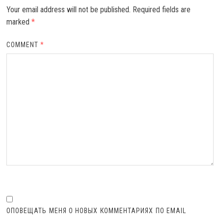
Your email address will not be published.
Required fields are
marked
*
COMMENT
*
ОПОВЕЩАТЬ МЕНЯ О НОВЫХ КОММЕНТАРИЯХ ПО EMAIL