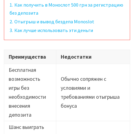
1.
Как получить в Монослот 500 грн за регистрацию
без депозита
2.
Отыгрыш и вывод бездепа Monoslot
3.
Как лучше использовать эти деньги
Преимущества
Недостатки
Бесплатная
возможность
Обычно сопряжен с
игры без
условиями и
необходимости
требованиями отыгрыша
внесения
бонуса
депозита
Шанс выиграть