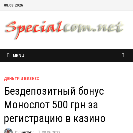
08.08.2026
MENU
ДЕНЬГИ И БИЗНЕС
Бездепозитный бонус
Монослот 500 грн за
регистрацию в казино
by
Sergey
08.06.2023