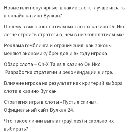
Новые или популярные: в какие слоты лучше играть
в онлайн казино Вулкан?
Почему в высоковолатильных слотах казино Он Икс
легче строить стратегию, чем в низковолатильных?
Реклама гемблинга и ограничения: как законы
меняют экономику брендов и выгоду игрока
Обзор слота – On-X Tales в казино Он Икс
Разработка стратегии и рекомендации к игре.
Влияние игрока на результат как критерий выбора
слота в казино Вулкан.
Стратегия игры в слоты «Пустые спины».
Официальный сайт Вулкан 24.
Что такое линии выплат (paylines) и сколько их
выбирать?