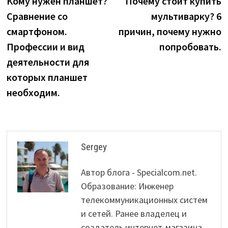
Кому нужен планшет?
Почему стоит купить
navigation
Сравнение со
мультиварку? 6
смартфоном.
причин, почему нужно
Профессии и вид
попробовать.
деятельности для
которых планшет
необходим.
Sergey
Автор блога - Specialcom.net.
Образование: Инженер
телекоммуникационных систем
и сетей. Ранее владелец и
создатель интернет-магазина