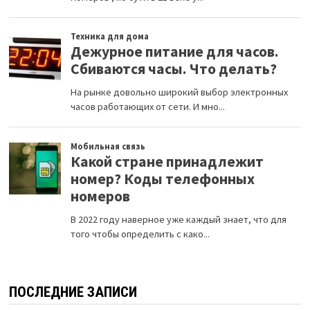
ПОСЛЕДНИЕ ЗАПИСИ