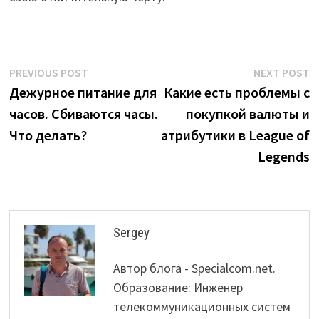
Post
Previous
N
PREVIOUS POST
NEXT POST
post:
p
Дежурное питание для
Какие есть проблемы с
navigation
часов. Сбиваются часы.
покупкой валюты и
Что делать?
атрибутики в League of
Legends
Sergey
Автор блога - Specialcom.net.
Образование: Инженер
телекоммуникационных систем