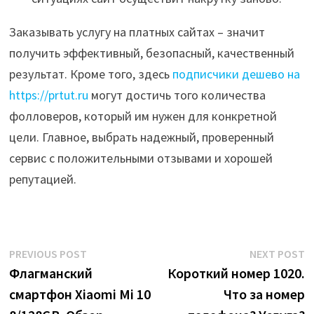
Заказывать услугу на платных сайтах – значит
получить эффективный, безопасный, качественный
результат. Кроме того, здесь
подписчики дешево на
https://prtut.ru
могут достичь того количества
фолловеров, который им нужен для конкретной
цели. Главное, выбрать надежный, проверенный
сервис с положительными отзывами и хорошей
репутацией.
Post
Previous
N
PREVIOUS POST
NEXT POST
post:
p
Флагманский
Короткий номер 1020.
navigation
смартфон Xiaomi Mi 10
Что за номер