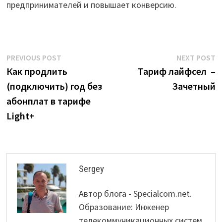
предпринимателей и повышает конверсию.
Post
Previous
N
PREVIOUS POST
NEXT POST
post:
p
Как продлить
Тариф лайфсел –
navigation
(подключить) год без
Зачетный
абонплат в тарифе
Light+
Sergey
Автор блога - Specialcom.net.
Образование: Инженер
телекоммуникационных систем