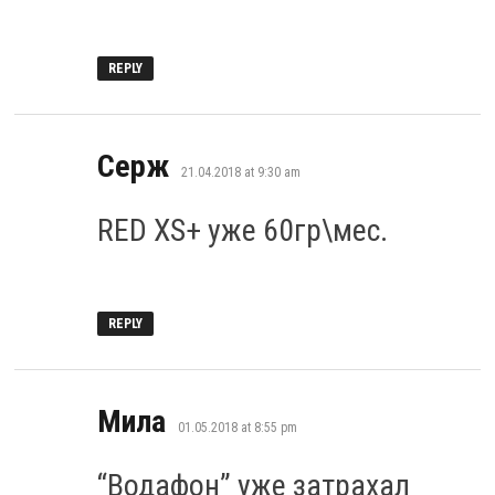
REPLY
says:
Серж
21.04.2018 at 9:30 am
RED XS+ уже 60гр\мес.
REPLY
says:
Мила
01.05.2018 at 8:55 pm
“Водафон” уже затрахал