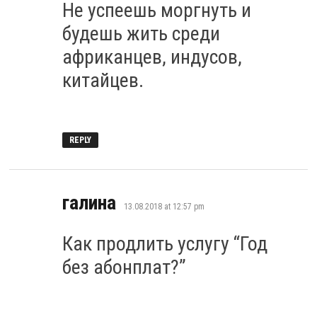
Не успеешь моргнуть и
будешь жить среди
африканцев, индусов,
китайцев.
REPLY
says:
галина
13.08.2018 at 12:57 pm
Как продлить услугу “Год
без абонплат?”