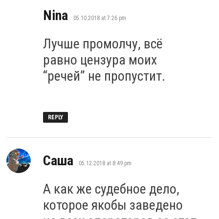
says:
Nina
05.10.2018 at 7:26 pm
Лучше промолчу, всё
равно цензура моих
“речей” не пропустит.
REPLY
says:
Саша
05.12.2018 at 8:49 pm
А как же судебное дело,
которое якобы заведено