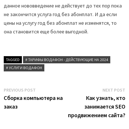
данное нововведение не действует до тех пор пока
не закончится услуга год без абонплат. И да если
цены на услугу год без абонплат не изменятся, то
она становится еще более выгодной.
TAGGED
# ТАРИФЫ ВОДАФОН - ДЕЙСТВУЮЩИЕ НА 2024
# УСЛУГИ ВОДАФОН
Post
Previous
N
PREVIOUS POST
NEXT POST
post:
p
Сборка компьютера на
Как узнать, кто
navigation
заказ
занимается SEO
продвижением сайта?