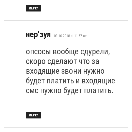
REPLY
says:
нер'зул
03.10.2018 at 11:57 am
опсосы вообще сдурели,
скоро сделают что за
входящие звони нужно
будет платить и входящие
смс нужно будет платить.
REPLY