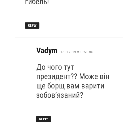
гибель!
REPLY
says:
Vadym
17.01.2019 at 10:53 am
До чого тут
президент?? Може він
ще борщ вам варити
зобов’язаний?
REPLY