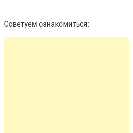
Советуем ознакомиться: