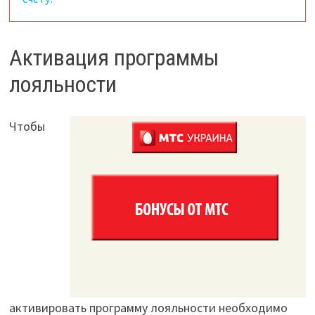
Активация программы
лояльности
Чтобы
активировать программу лояльности необходимо