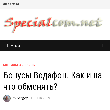
08.08.2026
MENU
МОБИЛЬНАЯ СВЯЗЬ
Бонусы Водафон. Как и на
что обменять?
by
Sergey
03.04.2019