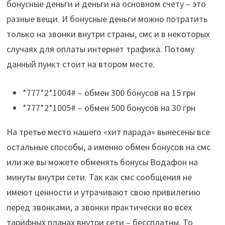
бонусные деньги и деньги на основном счету – это
разные вещи. И бонусные деньги можно потратить
только на звонки внутри страны, смс и в некоторых
случаях для оплаты интернет трафика. Потому
данный пункт стоит на втором месте.
*777*2*1004# – обмен 300 бонусов на 15 грн
*777*2*1005# – обмен 500 бонусов на 30 грн
На третье место нашего «хит парада» вынесены все
остальные способы, а именно обмен бонусов на смс
или же вы можете обменять бонусы Водафон на
минуты внутри сети. Так как смс сообщения не
имеют ценности и утрачивают свою привилегию
перед звонками, а звонки практически во всех
тарифных планах внутри сети – бессплатны. То