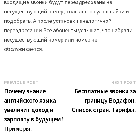
входящие звонки будут переадресованы на
несуществующий номер, только его нужно найти и
подобрать. А после установки аналогичной
переадресации Все абоненты услышат, что набрали
несуществующий номер или номер не
обслуживается.
Post
Previous
N
PREVIOUS POST
NEXT POST
post:
p
Почему знание
Бесплатные звонки за
navigation
английского языка
границу Водафон.
увеличит доход и
Список стран. Тарифы.
зарплату в будущем?
Примеры.