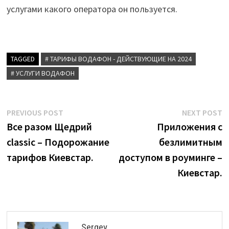
услугами какого оператора он пользуется.
TAGGED
# ТАРИФЫ ВОДАФОН - ДЕЙСТВУЮЩИЕ НА 2024
# УСЛУГИ ВОДАФОН
Post
Previous
N
PREVIOUS POST
NEXT POST
post:
p
Все разом Щедрий
Приложения с
navigation
classic – Подорожание
безлимитным
тарифов Киевстар.
доступом в роуминге –
Киевстар.
Sergey