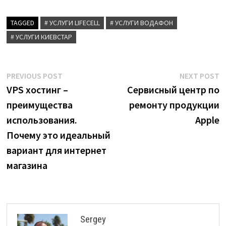
TAGGED
# УСЛУГИ LIFECELL
# УСЛУГИ ВОДАФОН
# УСЛУГИ КИЕВСТАР
Post
Previous
N
PREVIOUS POST
NEXT POST
post:
p
VPS хостинг –
Сервисный центр по
navigation
преимущества
ремонту продукции
использования.
Apple
Почему это идеальный
вариант для интернет
магазина
Sergey