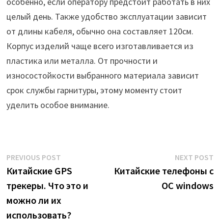
особенно, если оператору предстоит работать в них
целый день. Также удобство эксплуатации зависит
от длины кабеля, обычно она составляет 120см.
Корпус изделий чаще всего изготавливается из
пластика или металла. От прочности и
износостойкости выбранного материала зависит
срок службы гарнитуры, этому моменту стоит
уделить особое внимание.
Post
Previous
N
PREVIOUS POST
NEXT POST
post:
p
Китайские GPS
Китайские телефоны с
navigation
трекеры. Что это и
ОС windows
можно ли их
использовать?