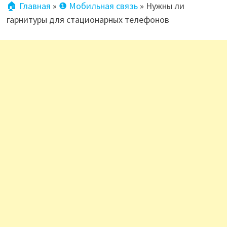
🏠 Главная
»
❶ Мобильная связь
»
Нужны ли
гарнитуры для стационарных телефонов