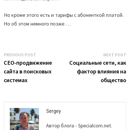
Но кроме этого есть и тарифы с абоненткой платой.
Но об этом немного позже …
Post
Previous
N
PREVIOUS POST
NEXT POST
post:
p
СЕО-продвижение
Социальные сети, как
navigation
сайта в поисковых
фактор влияния на
системах
общество
Sergey
Автор блога - Specialcom.net.