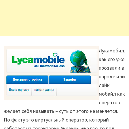
Лукамобил,
как его уже
прозвали в
народе или
лайк
мобайл как
оператор
желает себя называть – суть от этого не меняется.
По факту это виртуальный оператор, который
работает на территории Украины уже где-то пол