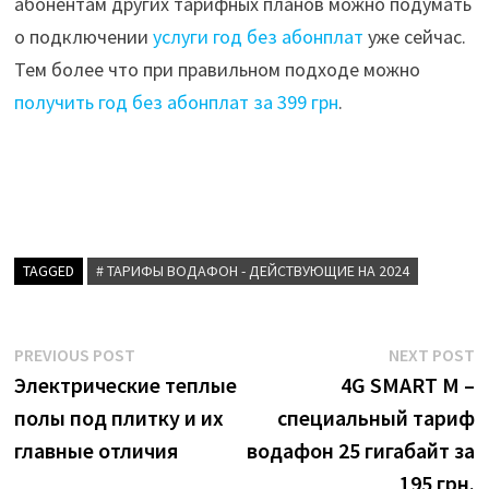
абонентам других тарифных планов можно подумать
о подключении
услуги год без абонплат
уже сейчас.
Тем более что при правильном подходе можно
получить год без абонплат за 399 грн
.
TAGGED
# ТАРИФЫ ВОДАФОН - ДЕЙСТВУЮЩИЕ НА 2024
Post
Previous
N
PREVIOUS POST
NEXT POST
post:
p
Электрические теплые
4G SMART M –
navigation
полы под плитку и их
специальный тариф
главные отличия
водафон 25 гигабайт за
195 грн.