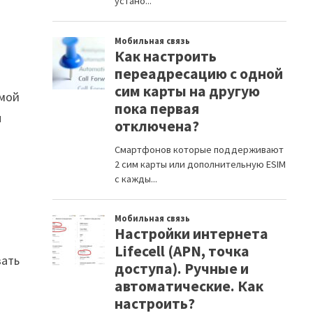
 мой
н
вать