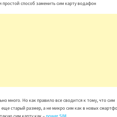
 простой способ заменить сим карту водафон
но много. Но как правило все сводится к тому, что сим
еще старый размер, а не микро сим как в новых смартфо
акую сим карту как –
power SIM
.