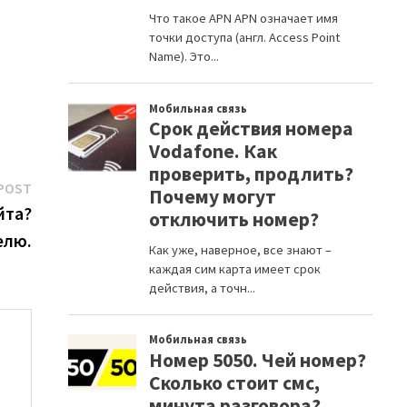
Next
POST
post:
йта?
елю.