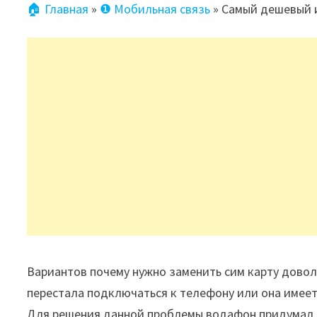
🏠 Главная
»
❶ Мобильная связь
»
Самый дешевый и
Вариантов почему нужно заменить сим карту доволь
перестала подключаться к телефону или она имеет 
Для решения данной проблемы водафон придумал т