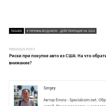
TAGGED
# ТАРИФЫ ВОДАФОН - ДЕЙСТВУЮЩИЕ НА 2024
Post
Previous
PREVIOUS POST
post:
Риски при покупке авто из США: На что обрат
navigation
внимание?
Sergey
Автор блога - Specialcom.net. 