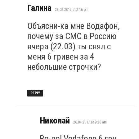
says:
Галина
23.02.2017 at 2:16 pm
Объясни-ка мне Водафон,
почему за СМС в Россию
вчера (22.03) ты снял с
меня 6 гривен за 4
небольшие строчки?
REPLY
says:
Николай
26.04.2017 at 9:26 am
Во-во! Vodafone 6 грн