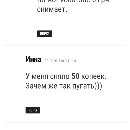
снимает.
REPLY
says:
Инна
30.12.2017 at 9:41 am
У меня сняло 50 копеек.
Зачем же так пугать)))
REPLY