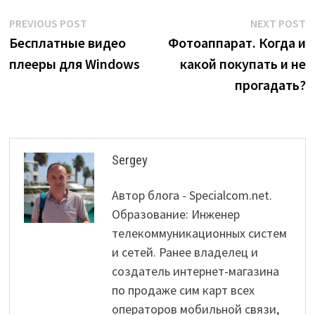
Post
Previous
N
PREVIOUS POST
NEXT POST
post:
p
Бесплатные видео
Фотоаппарат. Когда и
navigation
плееры для Windows
какой покупать и не
прогадать?
Sergey
Автор блога - Specialcom.net.
Образование: Инженер
телекоммуникационных систем
и сетей. Ранее владелец и
создатель интернет-магазина
по продаже сим карт всех
операторов мобильной связи,