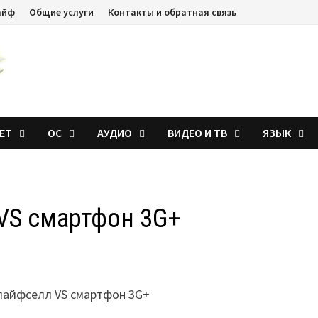
айф
Общие услуги
Контакты и обратная связь
ЕТ
ОС
АУДИО
ВИДЕО И ТВ
ЯЗЫК
VS смартфон 3G+
лайфселл VS смартфон 3G+