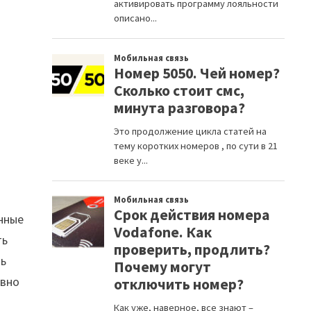
анные
ть
ть
авно