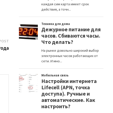
Next
POST
post:
года