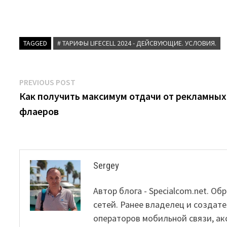
TAGGED
# ТАРИФЫ LIFECELL 2024 - ДЕЙСВУЮЩИЕ. УСЛОВИЯ.
Post
Previous
PREVIOUS POST
post:
Как получить максимум отдачи от рекламных
navigation
флаеров
Sergey
Автор блога - Specialcom.net. 
сетей. Ранее владелец и создате
операторов мобильной связи, ак