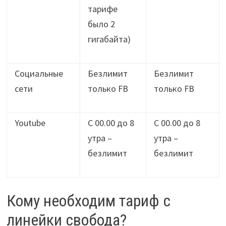
тарифе
было 2
гигабайта)
Социальные
Безлимит
Безлимит
сети
только FB
только FB
Youtube
С 00.00 до 8
С 00.00 до 8
утра –
утра –
безлимит
безлимит
Кому необходим тариф с
линейки свобода?