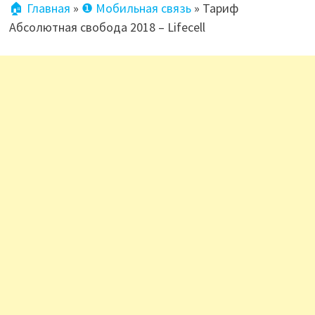
🏠 Главная
»
❶ Мобильная связь
»
Тариф
Абсолютная свобода 2018 – Lifecell