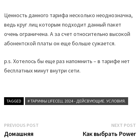
Ценность данного тарифа несколько неоднозначна,
ведь круг лиц которым подходит данный пакет
очень ограничена. А за счет относительно высокой
абонентской платы он еще больше сужается.
p.s. Хотелось бы еще раз напомнить – в тарифе нет
бесплатных минут внутри сети.
TAGGED
# ТАРИФЫ LIFECELL 2024 - ДЕЙСВУЮЩИЕ. УСЛОВИЯ.
Post
Previous
N
PREVIOUS POST
NEXT POST
post:
p
Домашняя
Как выбрать Power
navigation