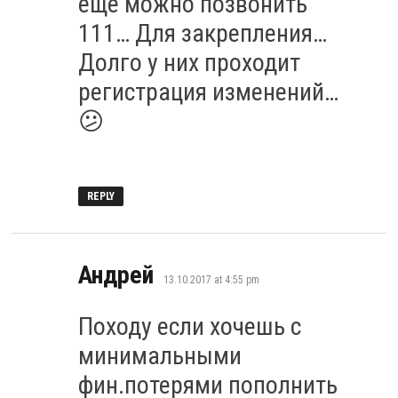
ещё можно позвонить
111… Для закрепления…
Долго у них проходит
регистрация изменений…
😕
REPLY
says:
Андрей
13.10.2017 at 4:55 pm
Походу если хочешь с
минимальными
фин.потерями пополнить