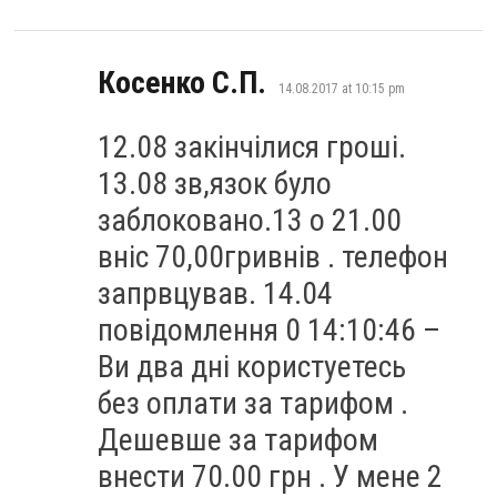
says:
Косенко С.П.
14.08.2017 at 10:15 pm
12.08 закінчілися гроші.
13.08 зв,язок було
заблоковано.13 о 21.00
вніс 70,00гривнів . телефон
запрвцував. 14.04
повідомлення 0 14:10:46 –
Ви два дні користуетесь
без оплати за тарифом .
Дешевше за тарифом
внести 70.00 грн . У мене 2