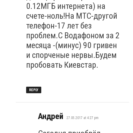
0.12МГБ интернета) на
счете-ноль!На МТС-другой
телефон-17 лет без
проблем.С Водафоном за 2
месяца -(минус) 90 гривен
и спорченые нервы.Будем
пробовать Киевстар.
REPLY
says:
Андрей
27.05.2017 at 4:27 pm