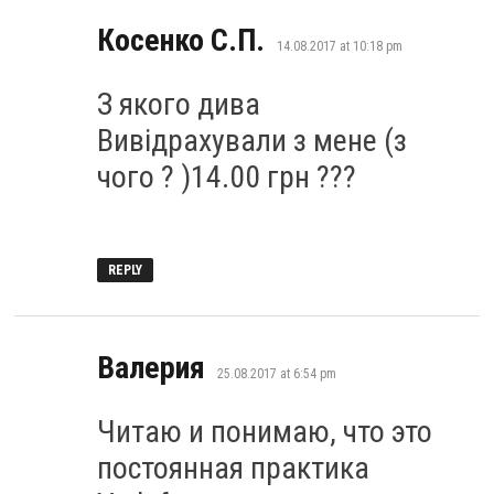
says:
Косенко С.П.
14.08.2017 at 10:18 pm
З якого дива
Вивідрахували з мене (з
чого ? )14.00 грн ???
REPLY
says:
Валерия
25.08.2017 at 6:54 pm
Читаю и понимаю, что это
постоянная практика