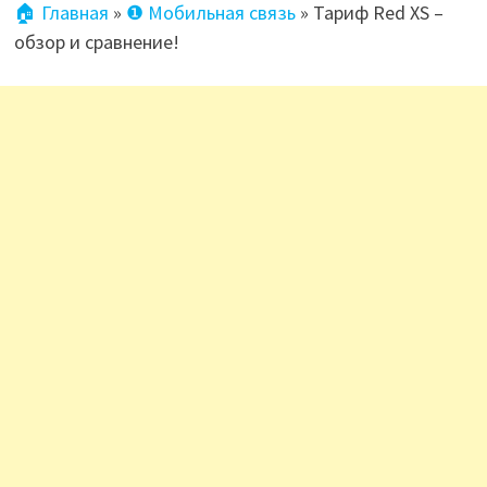
🏠 Главная
»
❶ Мобильная связь
»
Тариф Red XS –
обзор и сравнение!