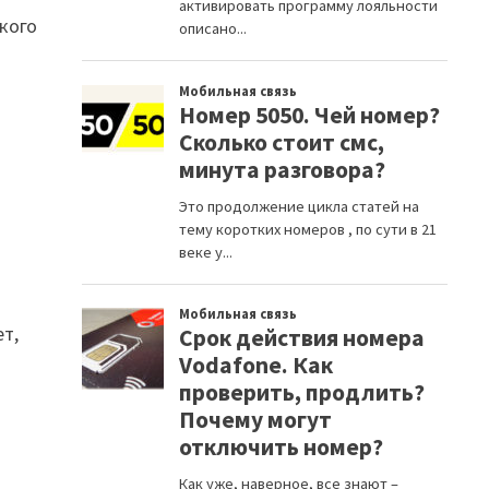
ского
ет,