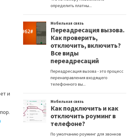
ет и
пор.
0