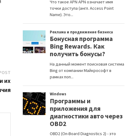
м
Next
POST
post:
и их
ичия