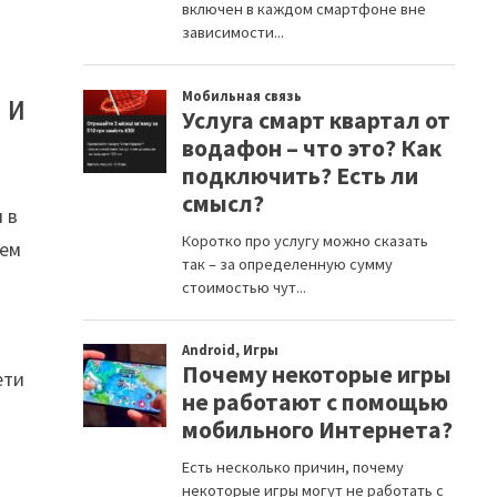
.
 и
 в
жем
ети