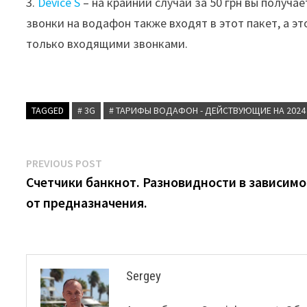
3.
Device S
– на крайний случай за 50 грн вы получае
звонки на водафон также входят в этот пакет, а эт
только входящими звонками.
TAGGED
# 3G
# ТАРИФЫ ВОДАФОН - ДЕЙСТВУЮЩИЕ НА 2024
Post
Previous
PREVIOUS POST
post:
Счетчики банкнот. Разновидности в зависим
navigation
от предназначения.
Sergey