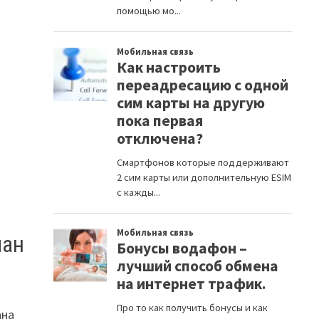
лан
ана