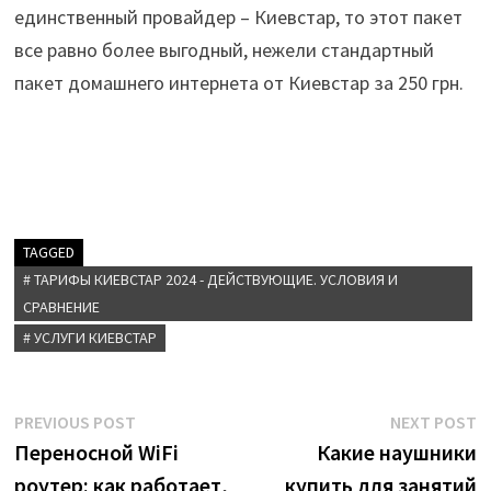
единственный провайдер – Киевстар, то этот пакет
все равно более выгодный, нежели стандартный
пакет домашнего интернета от Киевстар за 250 грн.
TAGGED
# ТАРИФЫ КИЕВСТАР 2024 - ДЕЙСТВУЮЩИЕ. УСЛОВИЯ И
СРАВНЕНИЕ
# УСЛУГИ КИЕВСТАР
Post
Previous
N
PREVIOUS POST
NEXT POST
post:
p
Переносной WiFi
Какие наушники
navigation
роутер: как работает,
купить для занятий