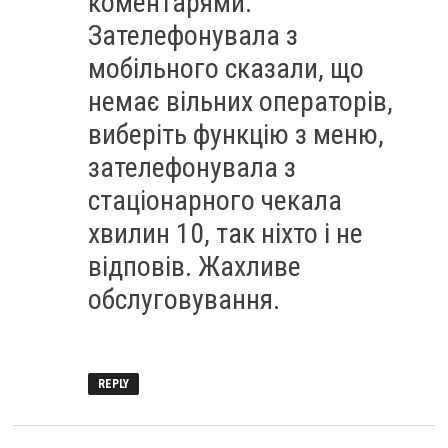
коментарями.
Зателефонувала з
мобільного сказали, що
немає вільних операторів,
виберіть функцію з меню,
зателефонувала з
стаціонарного чекала
хвилин 10, так ніхто і не
відповів. Жахливе
обслуговування.
REPLY