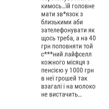
кимось…їй головне
мати зв*язок з
близькими аби
зателефонувати як
щось треба, а на 40
грн поповняти той
с***ний лайфселл
кожного місяця з
пенсією у 1000 грн
в неї грошей так
взагалі і на молоко
не вистачить…