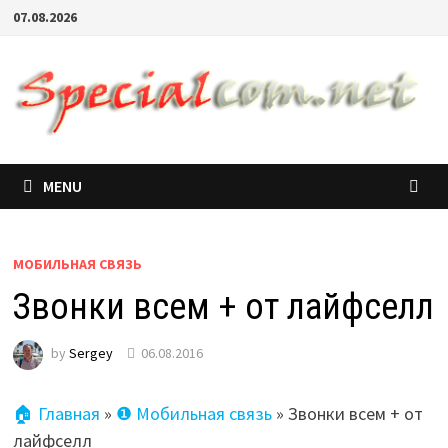
07.08.2026
MENU
МОБИЛЬНАЯ СВЯЗЬ
Звонки всем + от лайфселл
by
Sergey
06.08.2016
🏠 Главная
»
❶ Мобильная связь
»
Звонки всем + от
лайфселл