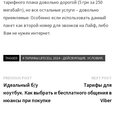
тарифного плана довольно дорогой (5 грн за 250
мегабайт), но все остальные услуги – довольно
приемлемые. Особенно если использовать данный
пакет как второй номер для звонков на Лайф, либо
Вам не нужен интернет.
TAGGED
# ТАРИФЫ LIFECELL 2024 - ДЕЙСВУЮЩИЕ. УСЛОВИЯ.
Post
Previous
N
PREVIOUS POST
NEXT POST
post:
p
Идеальный б/у
Тарифы для
navigation
ноутбук. Как выбрать и
бесплатного общения в
нюансы при покупке
Viber