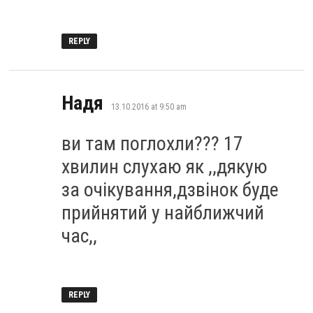
REPLY
says:
Надя
13.10.2016 at 9:50 am
ви там поглохли??? 17
хвилин слухаю як ,,дякую
за очікування,дзвінок буде
прийнятий у найближчий
час,,
REPLY