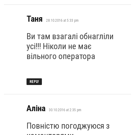
says:
Таня
28.10.2016 at 5:33 pm
Ви там взагалі обнагліли
усі!!! Ніколи не має
вільного оператора
REPLY
says:
Аліна
30.10.2016 at 2:35 pm
Повністю погоджуюся з