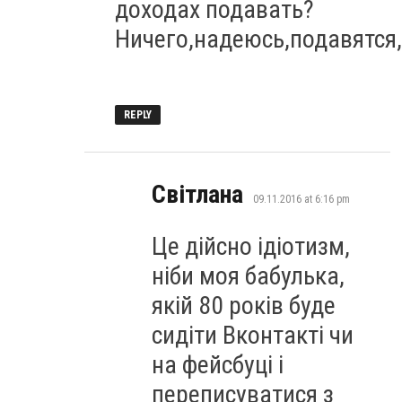
доходах подавать?
Ничего,надеюсь,подавятся
REPLY
says:
Світлана
09.11.2016 at 6:16 pm
Це дійсно ідіотизм,
ніби моя бабулька,
якій 80 років буде
сидіти Вконтакті чи
на фейсбуці і
переписуватися з