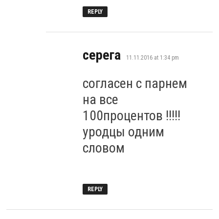
REPLY
says:
серега
11.11.2016 at 1:34 pm
согласен с парнем
на все
100процентов !!!!!
уродцы одним
словом
REPLY