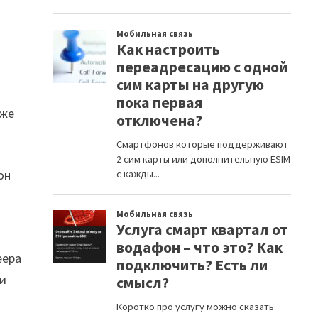
уже
он
еера
ли