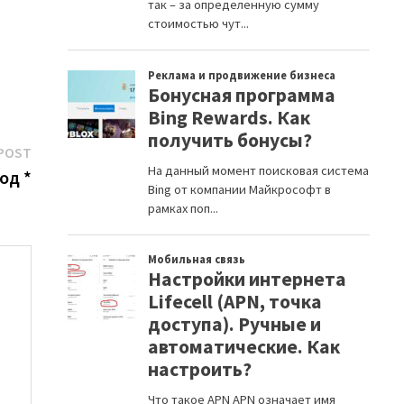
Next
POST
post:
од *