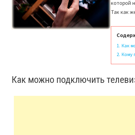
которой н
Так как ж
Содер
1.
Как м
2.
Кому 
Как можно подключить телевиз