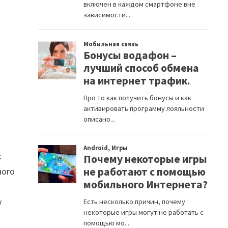
к
ного
у