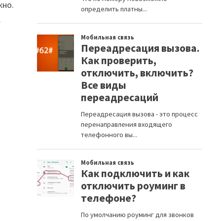
жно.
.