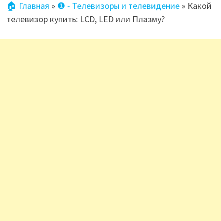
🏠 Главная
»
❶ - Телевизоры и телевидение
»
Какой
телевизор купить: LCD, LED или Плазму?