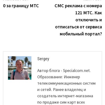
post:
p
0 за границу МТС
СМС реклама с номера
navigation
121 МТС. Как
отключить и
отписаться от сервиса
мобильный портал?
Sergey
Автор блога - Specialcom.net.
Образование: Инженер
телекоммуникационных систем
и сетей. Ранее владелец и
создатель интернет-магазина
по продаже сим карт всех