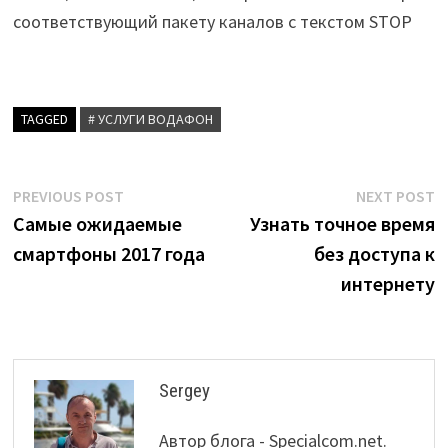
соответствующий пакету каналов с текстом STOP
TAGGED
# УСЛУГИ ВОДАФОН
Post
Previous
N
PREVIOUS POST
NEXT POST
post:
p
Самые ожидаемые
Узнать точное время
navigation
смартфоны 2017 года
без доступа к
интернету
Sergey
Автор блога - Specialcom.net.