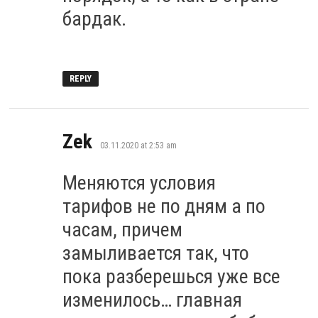
бардак.
REPLY
says:
Zek
03.11.2020 at 2:53 am
Меняются условия
тарифов не по дням а по
часам, причем
замыливается так, что
пока разберешься уже все
изменилось… главная