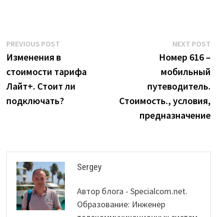
Post
Previous
N
PREVIOUS POST
NEXT POST
post:
p
Изменения в
Номер 616 –
navigation
стоимости тарифа
мобильный
Лайт+. Стоит ли
путеводитель.
подключать?
Стоимость., условия,
предназначение
Sergey
Автор блога - Specialcom.net.
Образование: Инженер