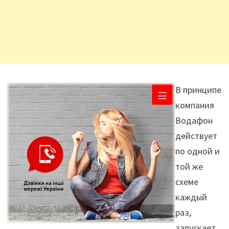
В принципе
компания
Водафон
действует
по одной и
той же
схеме
каждый
раз,
запускает