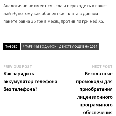
Аналогично не имеет смысла и переходить в пакет
лайт+, потому как абоненткая плата в данном
пакете равна 35 грн в месяц против 40 грн Red XS.
TAGGED
# ТАРИФЫ ВОДАФОН - ДЕЙСТВУЮЩИЕ НА 2024
Post
Previous
N
PREVIOUS POST
NEXT POST
post:
p
Как зарядить
Бесплатные
navigation
аккумулятор телефона
промокоды для
без телефона?
приобретения
лицензионного
программного
обеспечения