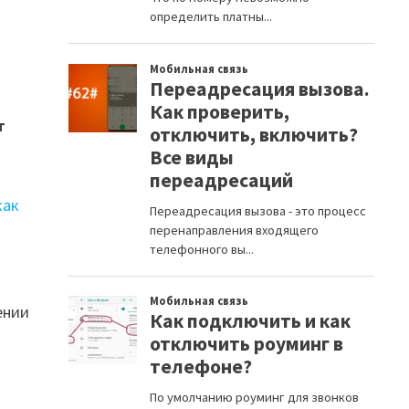
т
как
ении