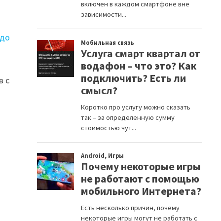
 до
в с