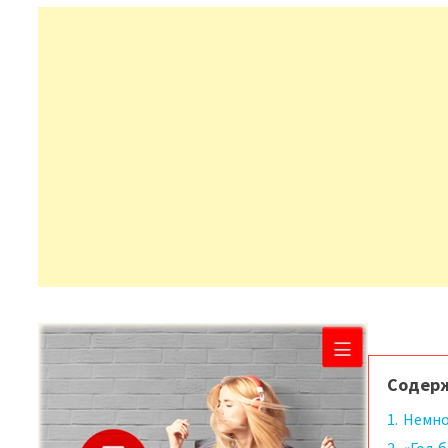
Содер
1.
Немно