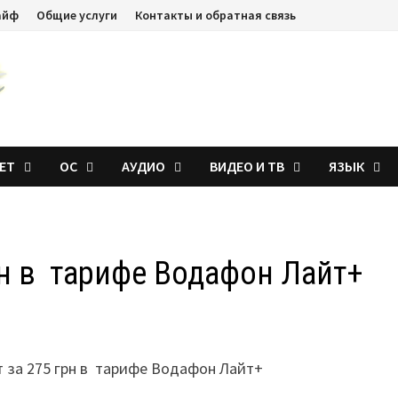
айф
Общие услуги
Контакты и обратная связь
ЕТ
ОС
АУДИО
ВИДЕО И ТВ
ЯЗЫК
рн в тарифе Водафон Лайт+
т за 275 грн в тарифе Водафон Лайт+