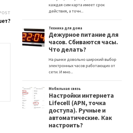
Next
POST
post:
шет?