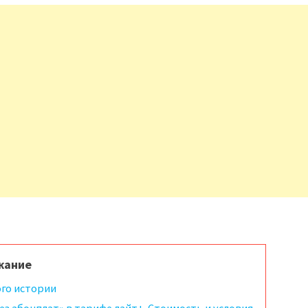
жание
го истории