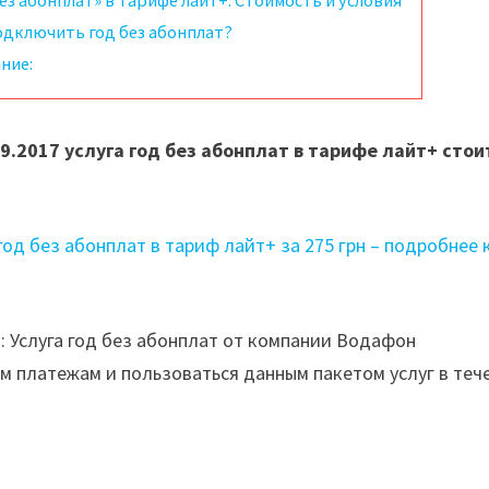
без абонплат» в тарифе лайт+. Стоимость и условия
одключить год без абонплат?
ние:
09.2017 услуга год без абонплат в тарифе лайт+ стои
год без абонплат в тариф лайт+ за 275 грн – подробнее 
): Услуга год без абонплат от компании Водафон
м платежам и пользоваться данным пакетом услуг в теч