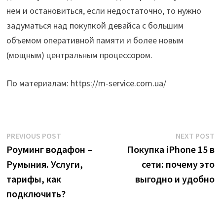
нем и остановиться, если недостаточно, то нужно
задуматься над покупкой девайса с большим
объемом оперативной памяти и более новым
(мощным) центральным процессором.
По материалам: https://m-service.com.ua/
Post
Previous
N
PREVIOUS POST
NEXT POST
post:
p
Роуминг водафон –
Покупка iPhone 15 в
navigation
Румыния. Услуги,
сети: почему это
тарифы, как
выгодно и удобно
подключить?