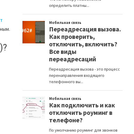
т
ным.
)?