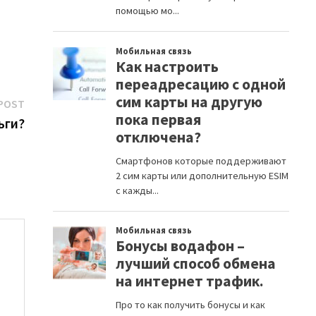
Next
POST
post:
ьги?