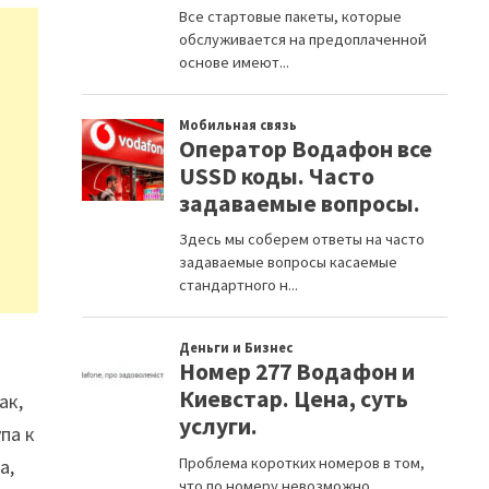
ак,
па к
а,