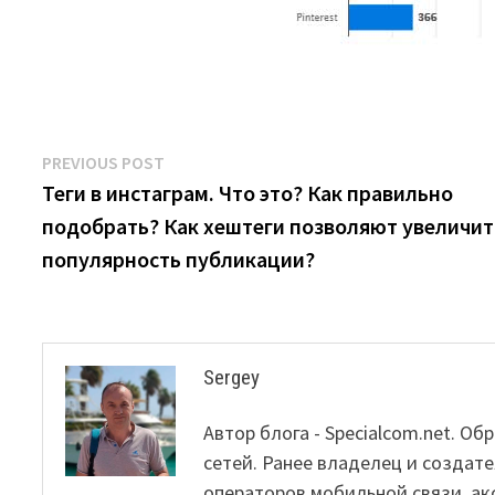
Post
Previous
PREVIOUS POST
post:
Теги в инстаграм. Что это? Как правильно
navigation
подобрать? Как хештеги позволяют увеличит
популярность публикации?
Sergey
Автор блога - Specialcom.net. 
сетей. Ранее владелец и создате
операторов мобильной связи, ак