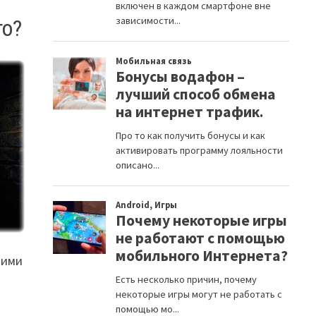
то?
щими