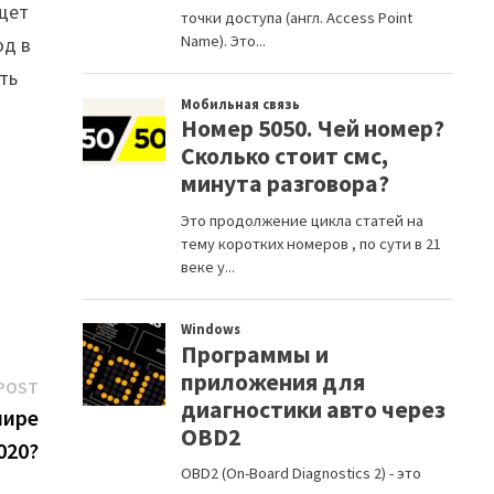
ищет
од в
ть
Next
POST
post:
мире
020?