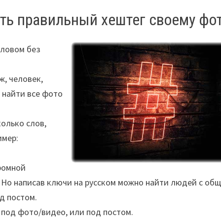
ать правильный хештег своему фо
словом без
, человек,
 найти все фото
олько слов,
имер:
ромной
 Но написав ключи на русском можно найти людей с об
д постом.
под фото/видео, или под постом.