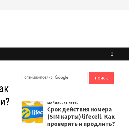
ак
ии?