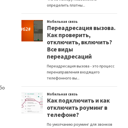
убо
й