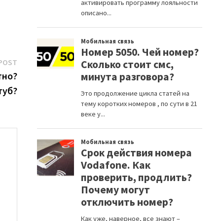
Next
POST
post:
тно?
туб?