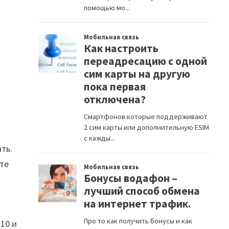
ть.
ете
10 и