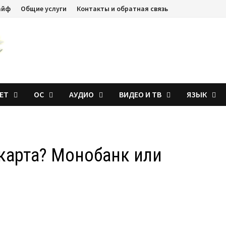
айф
Общие услуги
Контакты и обратная связь
ЕТ
ОС
АУДИО
ВИДЕО И ТВ
ЯЗЫК
карта? Монобанк или