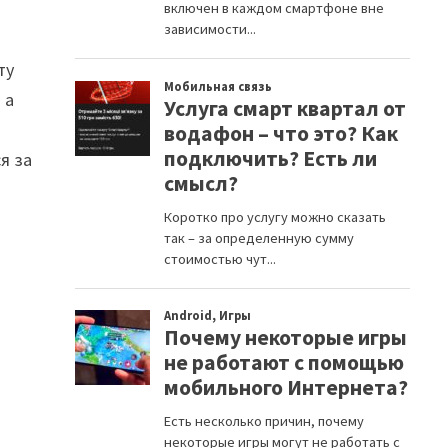
ту
 а
я за