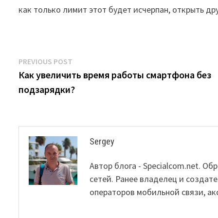
как только лимит этот будет исчерпан, открыть дру
Post
Previous
PREVIOUS POST
post:
Как увеличить время работы смартфона без
navigation
подзарядки?
Sergey
Автор блога - Specialcom.net. 
сетей. Ранее владелец и создате
операторов мобильной связи, ак