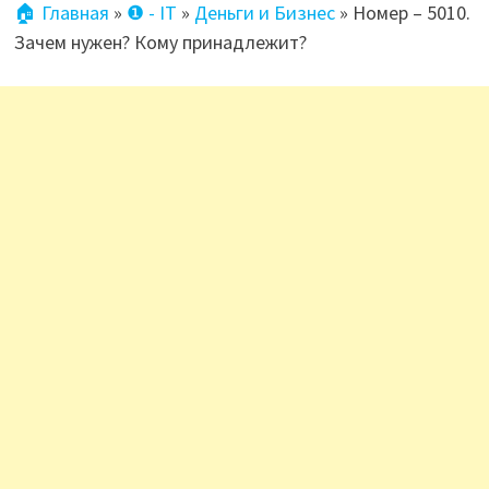
🏠 Главная
»
❶ - IT
»
Деньги и Бизнес
»
Номер – 5010.
Зачем нужен? Кому принадлежит?