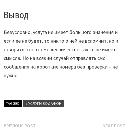
Вывод
Безусловно, услуга не имеет большого значения и
если ее не будет, то никто о ней не вспомнит, но и
говорить что это мошенничество также не имеет
смысла. Но на всякий случай отправлять смс
сообщения на короткие номера без проверки – не
нужно.
TAGGED
# УСЛУГИ ВОДАФОН
Post
Previous
N
PREVIOUS POST
NEXT POST