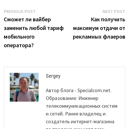
Post
Previous
N
PREVIOUS POST
NEXT POST
post:
p
Сможет ли вайбер
Как получить
navigation
заменить любой тариф
максимум отдачи от
мобильного
рекламных флаеров
оператора?
Sergey
Автор блога - Specialcom.net.
Образование: Инженер
телекоммуникационных систем
и сетей. Ранее владелец и
создатель интернет-магазина