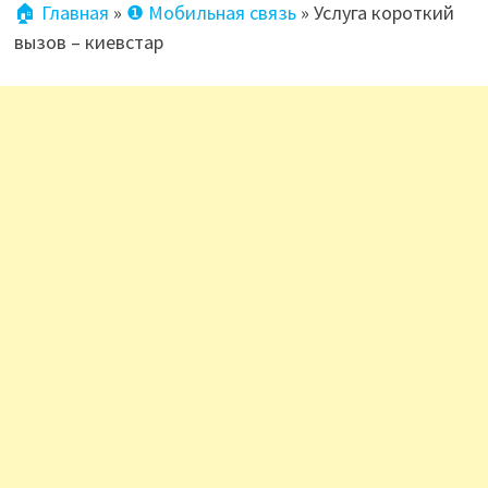
🏠 Главная
»
❶ Мобильная связь
»
Услуга короткий
вызов – киевстар